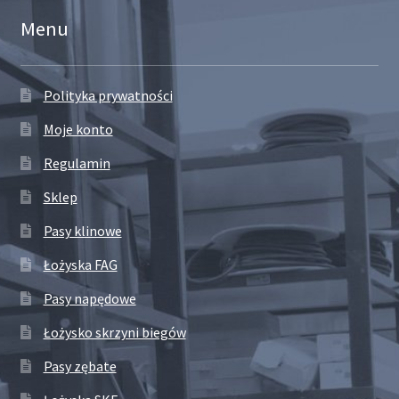
Menu
Polityka prywatności
Moje konto
Regulamin
Sklep
Pasy klinowe
Łożyska FAG
Pasy napędowe
Łożysko skrzyni biegów
Pasy zębate