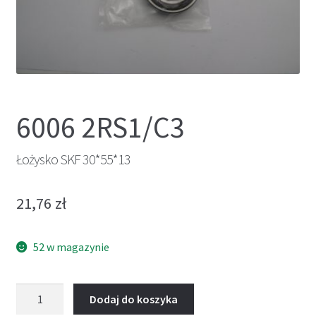
6006 2RS1/C3
Łożysko SKF 30*55*13
21,76
zł
52 w magazynie
ilość
Dodaj do koszyka
Łożysko