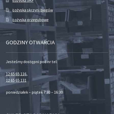
Łożyska SKF
Łożyska skrzyni biegów
Łożyska przegubowe
GODZINY OTWARCIA
Jesteśmy dostępni pod nr tel:
12 65 65 116
,
12 65 65 131
poniedziałek – piątek 7:30 – 16:30