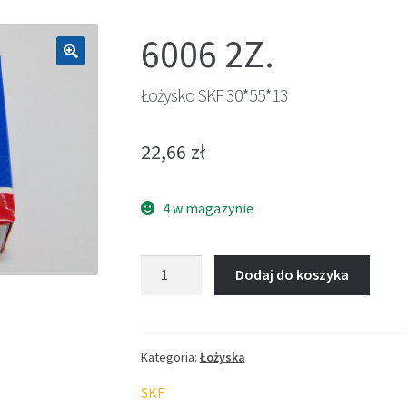
6006 2Z.
🔍
Łożysko SKF 30*55*13
22,66
zł
4 w magazynie
ilość
Dodaj do koszyka
Łożysko
SKF
30*55*13
Kategoria:
Łożyska
SKF