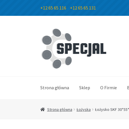
+12 65 65 116
+12 65 65 131
Przejdź
Przejdź
do
do
nawigacji
treści
Strona główna
Sklep
O Firmie
Strona główna
Łożyska
Łożysko SKF 30*55