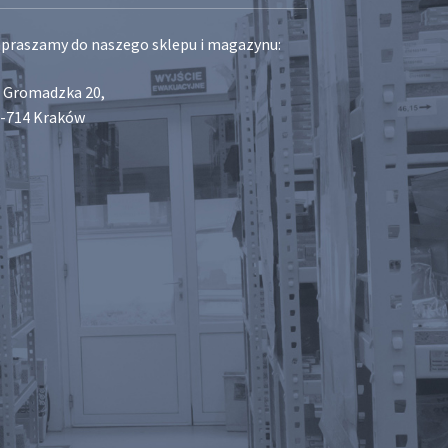
praszamy do naszego sklepu i magazynu:
. Gromadzka 20,
-714 Kraków