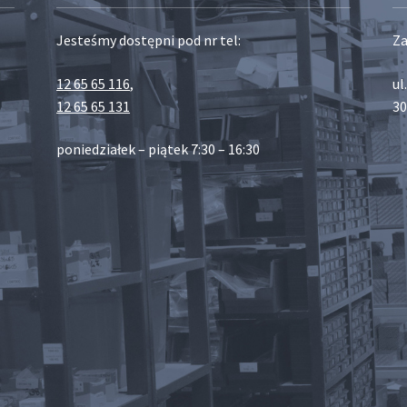
Jesteśmy dostępni pod nr tel:
Za
12 65 65 116
,
ul
12 65 65 131
30
poniedziałek – piątek 7:30 – 16:30