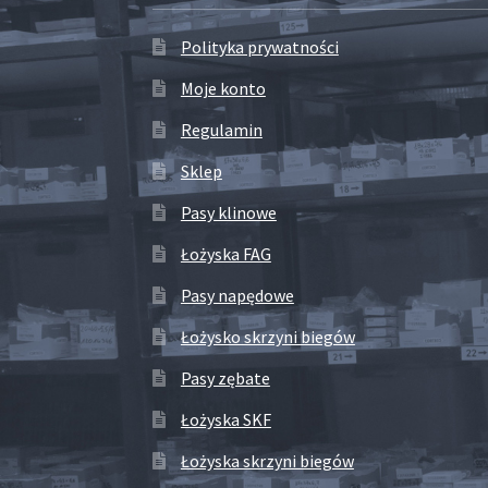
Polityka prywatności
Moje konto
Regulamin
Sklep
Pasy klinowe
Łożyska FAG
Pasy napędowe
Łożysko skrzyni biegów
Pasy zębate
Łożyska SKF
Łożyska skrzyni biegów