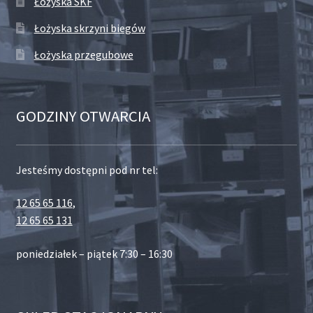
Łożyska SKF
Łożyska skrzyni biegów
Łożyska przegubowe
GODZINY OTWARCIA
Jesteśmy dostępni pod nr tel:
12 65 65 116
,
12 65 65 131
poniedziałek – piątek 7:30 – 16:30