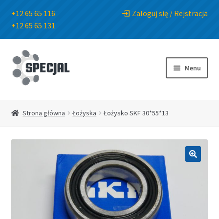
+12 65 65 116
Zaloguj się / Rejstracja
+12 65 65 131
Przejdź
Przejdź
do
do
Menu
nawigacji
treści
Strona główna
Strona główna
Łożyska
Łożysko SKF 30*55*13
Sklep
O Firmie
🔍
Blog
Kontakt