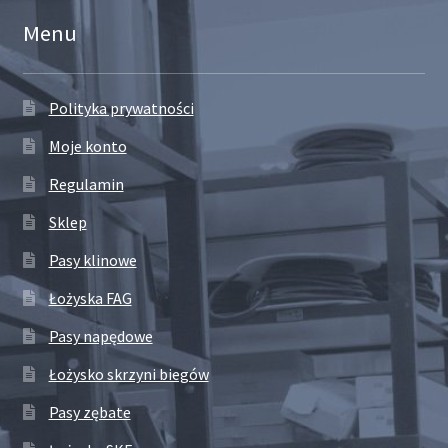
Menu
Polityka prywatności
Moje konto
Regulamin
Sklep
Pasy klinowe
Łożyska FAG
Pasy napędowe
Łożysko skrzyni biegów
Pasy zębate