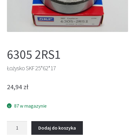
6305 2RS1
Łożysko SKF 25*62*17
24,94
zł
87 w magazynie
ilość
Dodaj do koszyka
Łożysko