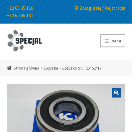
+12 65 65 116
Zaloguj się / Rejstracja
+12 65 65 131
Przejdź
Przejdź
do
do
Menu
nawigacji
treści
Strona główna
Strona główna
Łożyska
Łożysko SKF 25*62*17
Sklep
O Firmie
🔍
Blog
Kontakt