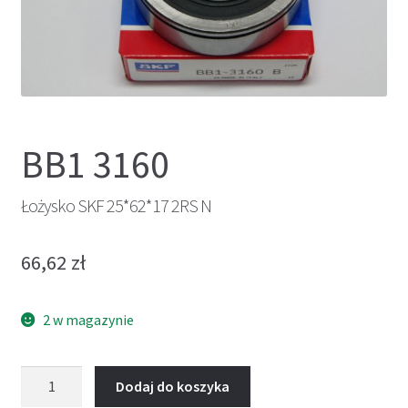
BB1 3160
Łożysko SKF 25*62*17 2RS N
66,62
zł
2 w magazynie
ilość
Dodaj do koszyka
Łożysko