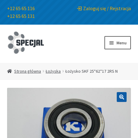
+12 65 65 116
Zaloguj się / Rejstracja
+12 65 65 131
Przejdź
Przejdź
do
do
Menu
nawigacji
treści
Strona główna
Strona główna
Łożyska
Łożysko SKF 25*62*17 2RS N
Sklep
O Firmie
🔍
Blog
Kontakt