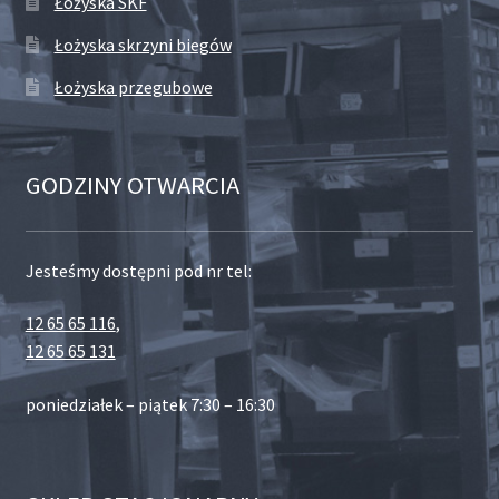
Łożyska SKF
Łożyska skrzyni biegów
Łożyska przegubowe
GODZINY OTWARCIA
Jesteśmy dostępni pod nr tel:
12 65 65 116
,
12 65 65 131
poniedziałek – piątek 7:30 – 16:30