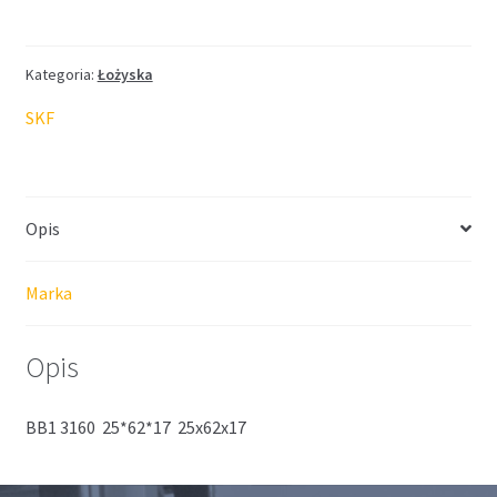
SKF
25*62*17
2RS
Kategoria:
Łożyska
N
SKF
Opis
Marka
Opis
BB1 3160 25*62*17 25x62x17