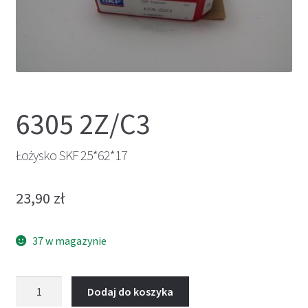
6305 2Z/C3
Łożysko SKF 25*62*17
23,90
zł
37 w magazynie
ilość
Dodaj do koszyka
Łożysko