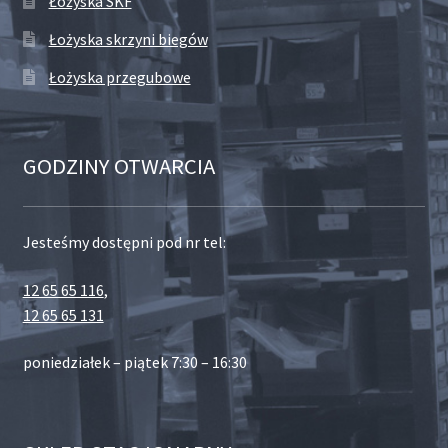
Łożyska SKF
Łożyska skrzyni biegów
Łożyska przegubowe
GODZINY OTWARCIA
Jesteśmy dostępni pod nr tel:
12 65 65 116
,
12 65 65 131
poniedziałek – piątek 7:30 – 16:30