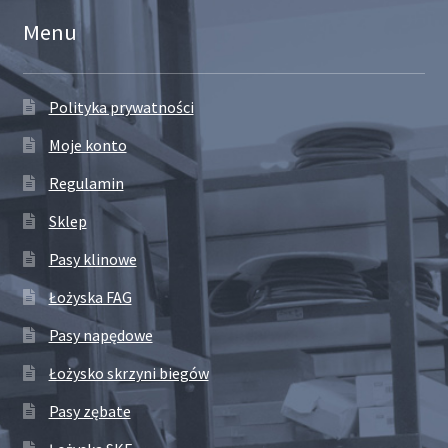
Menu
Polityka prywatności
Moje konto
Regulamin
Sklep
Pasy klinowe
Łożyska FAG
Pasy napędowe
Łożysko skrzyni biegów
Pasy zębate