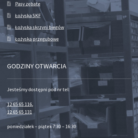
Pasy zębate
Łożyska SKF
Łożyska skrzyni biegów
Łożyska przegubowe
GODZINY OTWARCIA
Jesteśmy dostępni pod nr tel:
12 65 65 116
,
12 65 65 131
poniedziałek – piątek 7:30 – 16:30