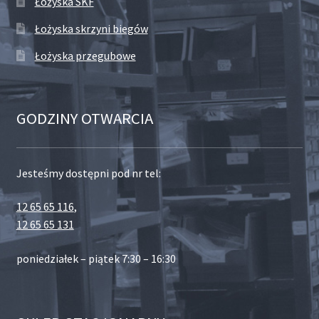
Łożyska SKF
Łożyska skrzyni biegów
Łożyska przegubowe
GODZINY OTWARCIA
Jesteśmy dostępni pod nr tel:
12 65 65 116
,
12 65 65 131
poniedziałek – piątek 7:30 – 16:30