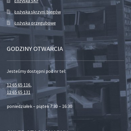
Łożyska SKF
Łożyska skrzyni biegów
Łożyska przegubowe
GODZINY OTWARCIA
Jesteśmy dostępni pod nr tel:
12 65 65 116
,
12 65 65 131
poniedziałek – piątek 7:30 – 16:30