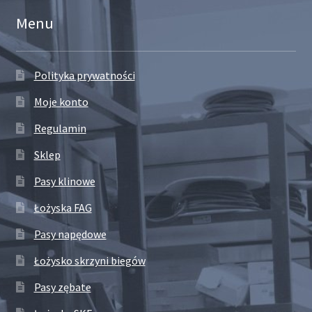
Menu
Polityka prywatności
Moje konto
Regulamin
Sklep
Pasy klinowe
Łożyska FAG
Pasy napędowe
Łożysko skrzyni biegów
Pasy zębate