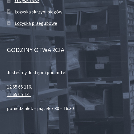
Łożyska SKF
Łożyska skrzyni biegów
Łożyska przegubowe
GODZINY OTWARCIA
Jesteśmy dostępni pod nr tel:
12 65 65 116
,
12 65 65 131
poniedziałek – piątek 7:30 – 16:30