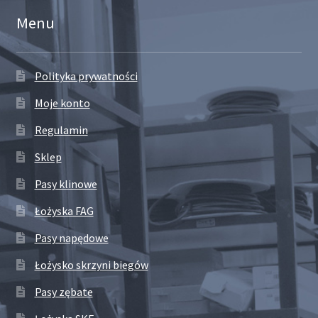
Menu
Polityka prywatności
Moje konto
Regulamin
Sklep
Pasy klinowe
Łożyska FAG
Pasy napędowe
Łożysko skrzyni biegów
Pasy zębate