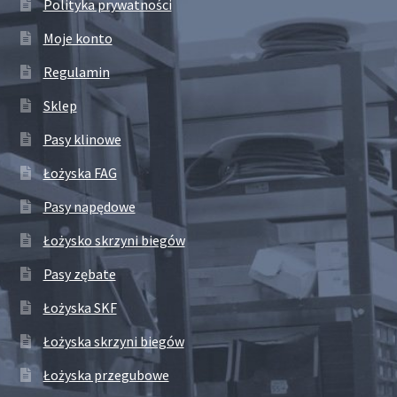
Polityka prywatności
Moje konto
Regulamin
Sklep
Pasy klinowe
Łożyska FAG
Pasy napędowe
Łożysko skrzyni biegów
Pasy zębate
Łożyska SKF
Łożyska skrzyni biegów
Łożyska przegubowe