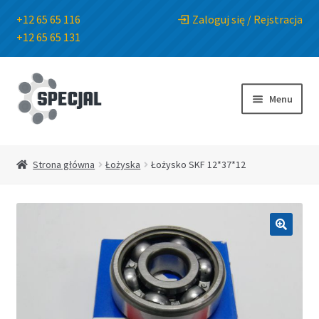
+12 65 65 116
Zaloguj się / Rejstracja
+12 65 65 131
Przejdź
Przejdź
do
do
Menu
nawigacji
treści
Strona główna
Strona główna
Łożyska
Łożysko SKF 12*37*12
Sklep
O Firmie
🔍
Blog
Kontakt