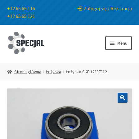
+12 65 65 116
Zaloguj się / Rejstracja
+12 65 65 131
Przejdź
Przejdź
do
do
Menu
nawigacji
treści
Strona główna
Strona główna
Łożyska
Łożysko SKF 12*37*12
Sklep
O Firmie
🔍
Blog
Kontakt