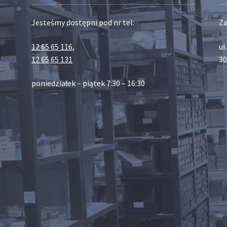
Jesteśmy dostępni pod nr tel:
Za
12 65 65 116
,
ul
12 65 65 131
30
poniedziałek – piątek 7:30 – 16:30