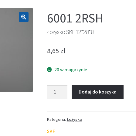
6001 2RSH
🔍
Łożysko SKF 12*28*8
8,65
zł
20 w magazynie
ilość
Dodaj do koszyka
Łożysko
SKF
12*28*8
Kategoria:
Łożyska
SKF