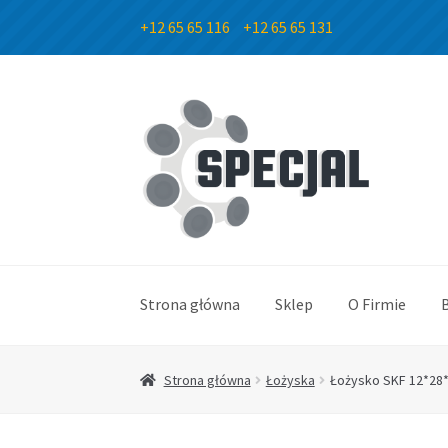
+12 65 65 116
+12 65 65 131
Przejdź
Przejdź
do
do
nawigacji
treści
Strona główna
Sklep
O Firmie
Strona główna
Łożyska
Łożysko SKF 12*28