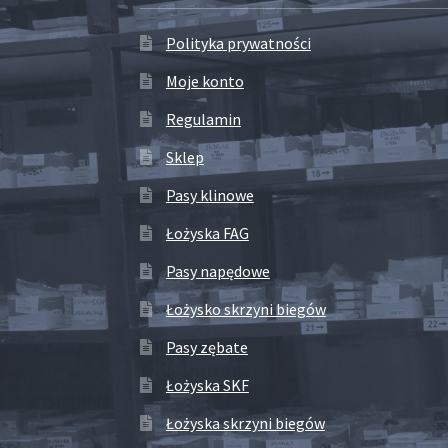
Polityka prywatności
Moje konto
Regulamin
Sklep
Pasy klinowe
Łożyska FAG
Pasy napędowe
Łożysko skrzyni biegów
Pasy zębate
Łożyska SKF
Łożyska skrzyni biegów