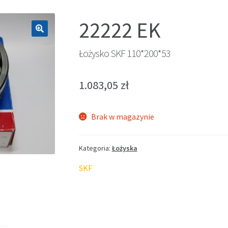
22222 EK
🔍
Łożysko SKF 110*200*53
1.083,05
zł
Brak w magazynie
Kategoria:
Łożyska
SKF