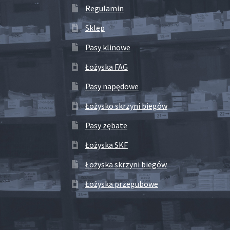
Regulamin
Sklep
Pasy klinowe
Łożyska FAG
Pasy napędowe
Łożysko skrzyni biegów
Pasy zębate
Łożyska SKF
Łożyska skrzyni biegów
Łożyska przegubowe