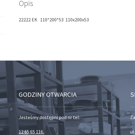
Opis
22222 EK 110*200*53 110x200x53
GODZINY OTWARCIA
S
Jesteśmy dostępni pod nr tel:
Za
12 65 65 116
,
ul