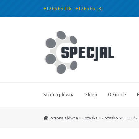
+12 65 65 116
+12 65 65 131
Przejdź
Przejdź
do
do
nawigacji
treści
Strona główna
Sklep
O Firmie
Strona główna
Łożyska
Łożysko SKF 110*2