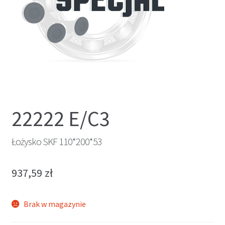
22222 E/C3
Łożysko SKF 110*200*53
937,59
zł
Brak w magazynie