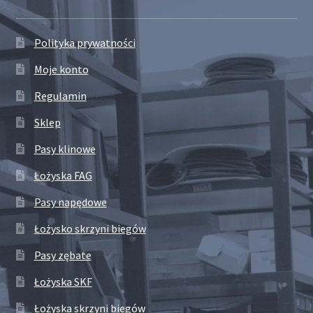
Polityka prywatności
Moje konto
Regulamin
Sklep
Pasy klinowe
Łożyska FAG
Pasy napędowe
Łożysko skrzyni biegów
Pasy zębate
Łożyska SKF
Łożyska skrzyni biegów