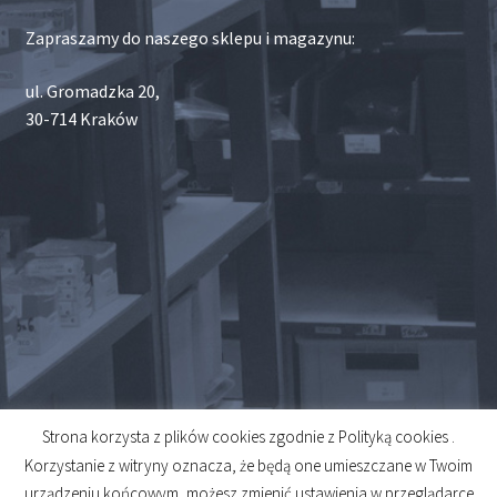
Zapraszamy do naszego sklepu i magazynu:
ul. Gromadzka 20,
30-714 Kraków
Strona korzysta z plików cookies zgodnie z Polityką cookies .
© 2026
Korzystanie z witryny oznacza, że będą one umieszczane w Twoim
Created by
Midero
urządzeniu końcowym, możesz zmienić ustawienia w przeglądarce