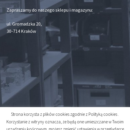
Zapraszamy do naszego sklepu i magazynu:
ul. Gromadzka 20,
30-714 Kraków
Strona korzysta z plików cookies zgodnie z Polityką cookies .
© 2026
Korzystanie z witryny oznacza, że będą one umieszczane w Twoim
Created by
Midero
urządzeniu końcowym, możesz zmienić ustawienia w przeglądarce