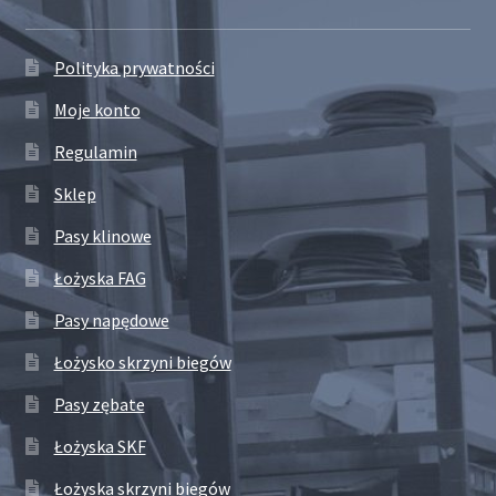
Polityka prywatności
Moje konto
Regulamin
Sklep
Pasy klinowe
Łożyska FAG
Pasy napędowe
Łożysko skrzyni biegów
Pasy zębate
Łożyska SKF
Łożyska skrzyni biegów