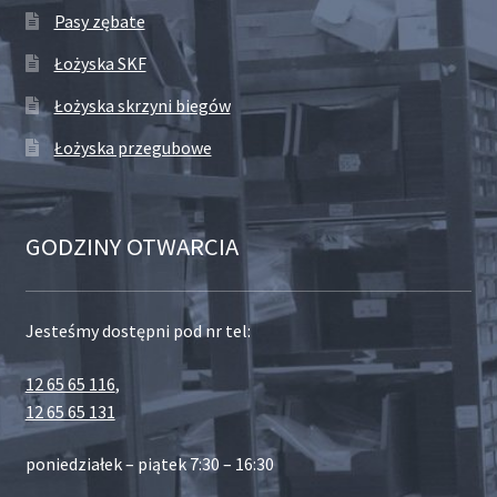
Pasy zębate
Łożyska SKF
Łożyska skrzyni biegów
Łożyska przegubowe
GODZINY OTWARCIA
Jesteśmy dostępni pod nr tel:
12 65 65 116
,
12 65 65 131
poniedziałek – piątek 7:30 – 16:30