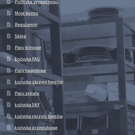
Polityka prywatności
Moje konto
Regulamin
Sklep
Pasy klinowe
Łożyska FAG
Pasy napędowe
Łożysko skrzyni biegów
Pasy zębate
Łożyska SKF
Łożyska skrzyni biegów
Łożyska przegubowe