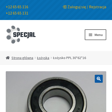
+12 65 65 116
Zaloguj się / Rejstracja
+12 65 65 131
Przejdź
Przejdź
do
do
Menu
nawigacji
treści
Strona główna
Strona główna
Łożyska
Łożysko PPL 30*62*16
Sklep
O Firmie
🔍
Blog
Kontakt