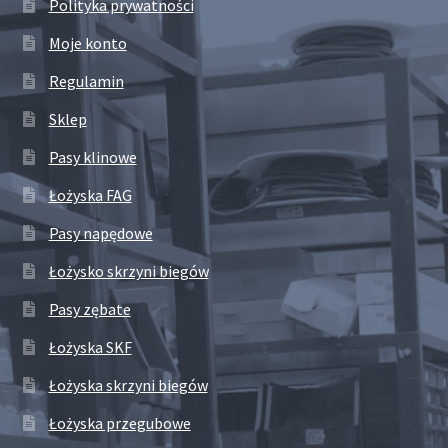
Polityka prywatności
Moje konto
Regulamin
Sklep
Pasy klinowe
Łożyska FAG
Pasy napędowe
Łożysko skrzyni biegów
Pasy zębate
Łożyska SKF
Łożyska skrzyni biegów
Łożyska przegubowe