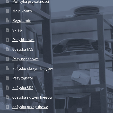
Polityka prywatności
Moje konto
Regulamin
Sklep
Pasy klinowe
Łożyska FAG
Pasy napędowe
Łożysko skrzyni biegów
Pasy zębate
Łożyska SKF
Łożyska skrzyni biegów
Łożyska przegubowe