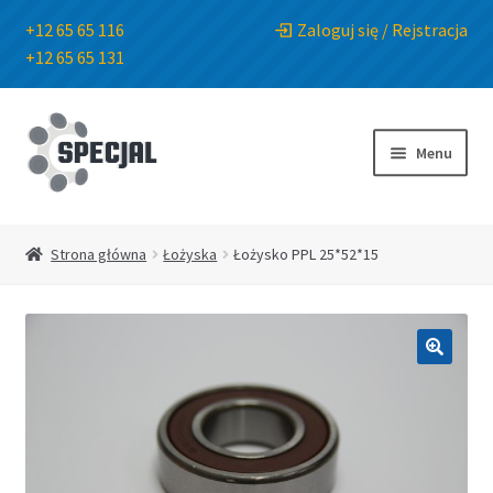
+12 65 65 116
Zaloguj się / Rejstracja
+12 65 65 131
Przejdź
Przejdź
do
do
Menu
nawigacji
treści
Strona główna
Strona główna
Łożyska
Łożysko PPL 25*52*15
Sklep
O Firmie
🔍
Blog
Kontakt