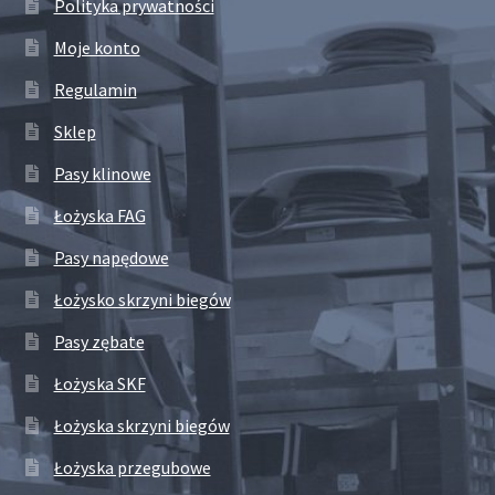
Polityka prywatności
Moje konto
Regulamin
Sklep
Pasy klinowe
Łożyska FAG
Pasy napędowe
Łożysko skrzyni biegów
Pasy zębate
Łożyska SKF
Łożyska skrzyni biegów
Łożyska przegubowe