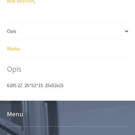
NSK RHP PPL
Opis
Marka
Opis
6205 2Z 25*52*15 25x52x15
Menu