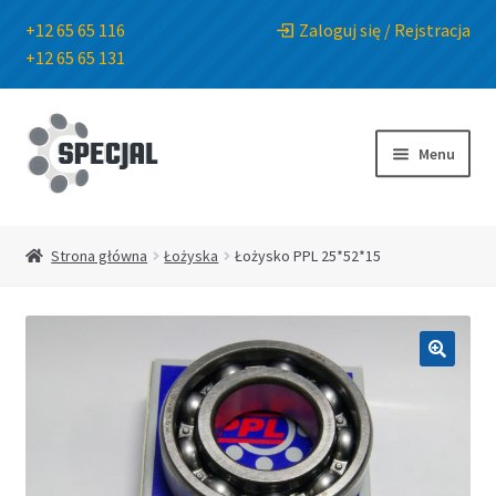
+12 65 65 116
Zaloguj się / Rejstracja
+12 65 65 131
Przejdź
Przejdź
do
do
Menu
nawigacji
treści
Strona główna
Strona główna
Łożyska
Łożysko PPL 25*52*15
Sklep
O Firmie
🔍
Blog
Kontakt