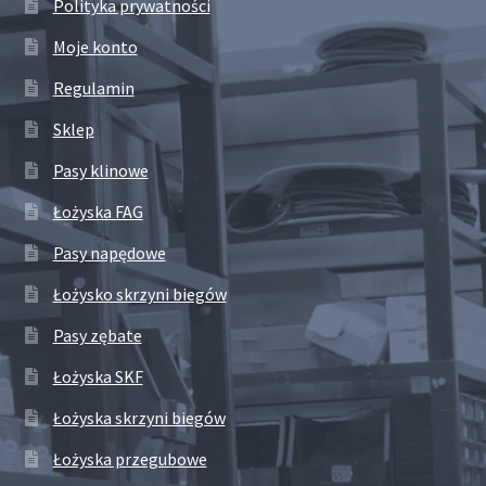
Polityka prywatności
Moje konto
Regulamin
Sklep
Pasy klinowe
Łożyska FAG
Pasy napędowe
Łożysko skrzyni biegów
Pasy zębate
Łożyska SKF
Łożyska skrzyni biegów
Łożyska przegubowe