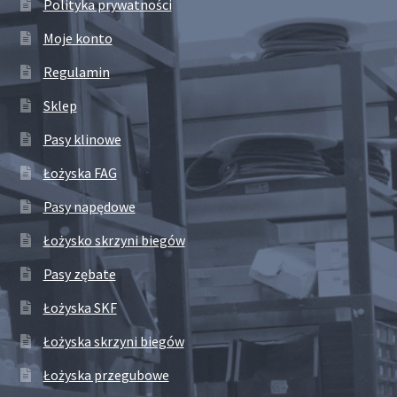
Polityka prywatności
Moje konto
Regulamin
Sklep
Pasy klinowe
Łożyska FAG
Pasy napędowe
Łożysko skrzyni biegów
Pasy zębate
Łożyska SKF
Łożyska skrzyni biegów
Łożyska przegubowe