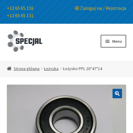
+12 65 65 116
Zaloguj się / Rejstracja
+12 65 65 131
Przejdź
Przejdź
do
do
Menu
nawigacji
treści
Strona główna
Strona główna
Łożyska
Łożysko PPL 20*47*14
Sklep
O Firmie
🔍
Blog
Kontakt