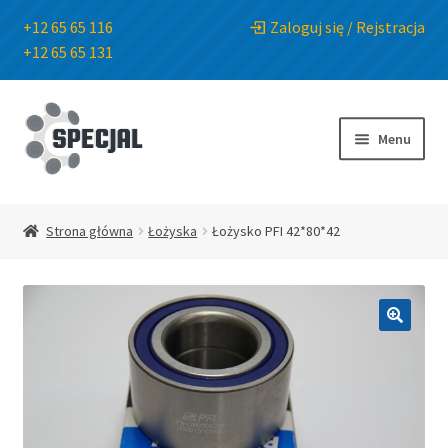
+12 65 65 116
Zaloguj się / Rejstracja
+12 65 65 131
Przejdź
Przejdź
do
do
Menu
nawigacji
treści
Strona główna
Strona główna
Łożyska
Łożysko PFI 42*80*42
Sklep
O Firmie
🔍
Blog
Kontakt