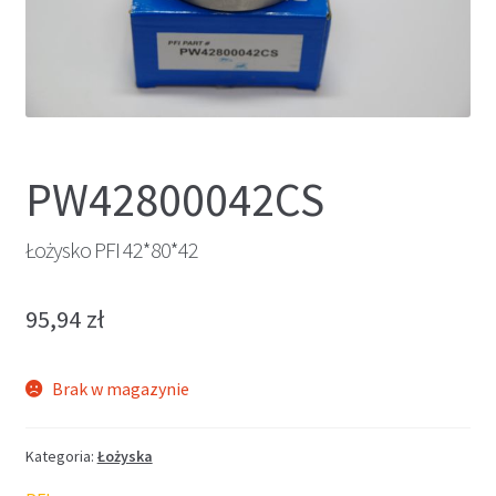
PW42800042CS
Łożysko PFI 42*80*42
95,94
zł
Brak w magazynie
Kategoria:
Łożyska