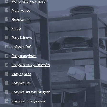
Polityka prywatności
Moje konto
Regulamin
Sklep
Pasy klinowe
Łożyska FAG
Pasy napędowe
Łożysko skrzyni biegów
Pasy zębate
Łożyska SKF
Łożyska skrzyni biegów
Łożyska przegubowe