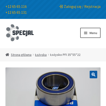
+12 65 65 116
Zaloguj się / Rejstracja
+12 65 65 131
Przejdź
Przejdź
do
do
Menu
nawigacji
treści
Strona główna
Strona główna
Łożyska
Łożysko PFI 35*55*22
Sklep
O Firmie
🔍
Blog
Kontakt