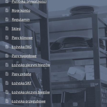
Polityka prywatności
Moje konto
Regulamin
Sklep
Pasy klinowe
Łożyska FAG
Pasy napędowe
Łożysko skrzyni biegów
Pasy zębate
Łożyska SKF
Łożyska skrzyni biegów
Łożyska przegubowe