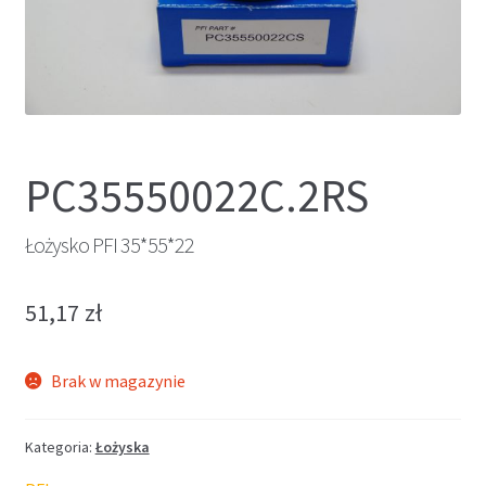
PC35550022C.2RS
Łożysko PFI 35*55*22
51,17
zł
Brak w magazynie
Kategoria:
Łożyska