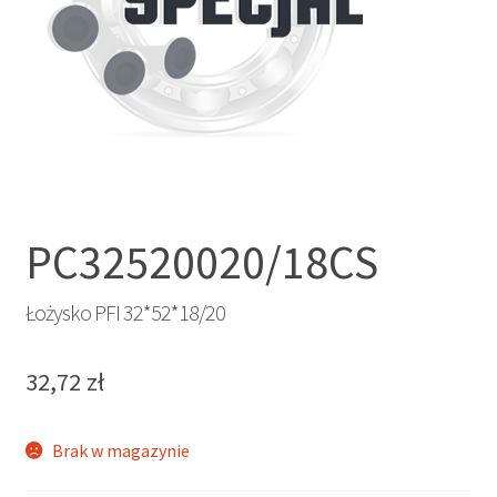
PC32520020/18CS
Łożysko PFI 32*52*18/20
32,72
zł
Brak w magazynie