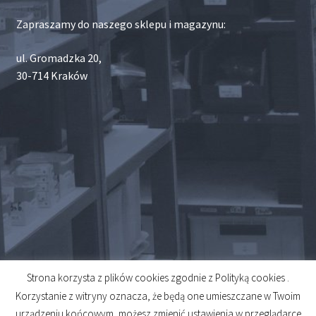
Zapraszamy do naszego sklepu i magazynu:
ul. Gromadzka 20,
30-714 Kraków
Strona korzysta z plików cookies zgodnie z Polityką cookies .
© 2026
Korzystanie z witryny oznacza, że będą one umieszczane w Twoim
Created by
Midero
urządzeniu końcowym, możesz zmienić ustawienia w przeglądarce