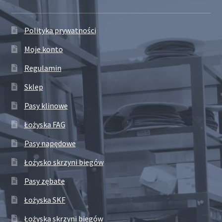
Polityka prywatności
Moje konto
Regulamin
Sklep
Pasy klinowe
Łożyska FAG
Pasy napędowe
Łożysko skrzyni biegów
Pasy zębate
Łożyska SKF
Łożyska skrzyni biegów