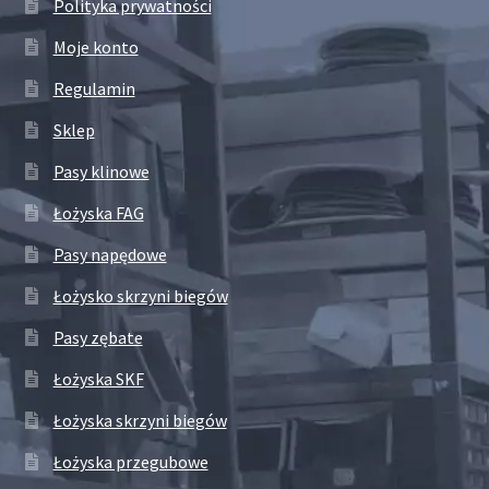
Polityka prywatności
Moje konto
Regulamin
Sklep
Pasy klinowe
Łożyska FAG
Pasy napędowe
Łożysko skrzyni biegów
Pasy zębate
Łożyska SKF
Łożyska skrzyni biegów
Łożyska przegubowe