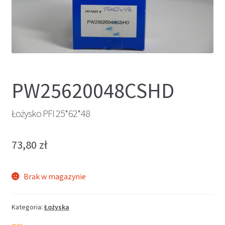
PW25620048CSHD
Łożysko PFI 25*62*48
73,80
zł
Brak w magazynie
Kategoria:
Łożyska