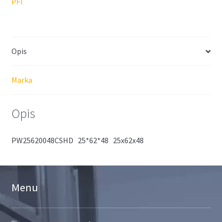
PFI
Opis
Marka
Opis
PW25620048CSHD 25*62*48 25x62x48
Menu