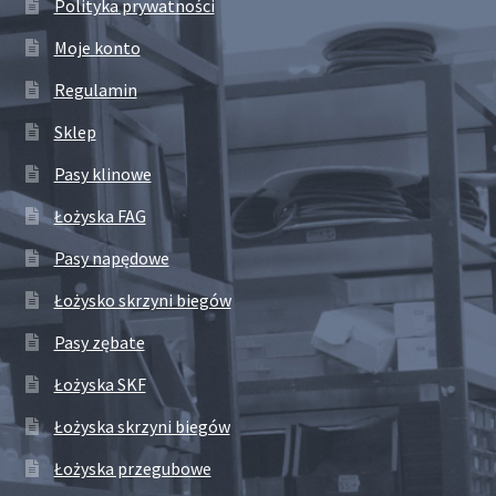
Polityka prywatności
Moje konto
Regulamin
Sklep
Pasy klinowe
Łożyska FAG
Pasy napędowe
Łożysko skrzyni biegów
Pasy zębate
Łożyska SKF
Łożyska skrzyni biegów
Łożyska przegubowe