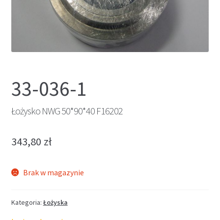
33-036-1
Łożysko NWG 50*90*40 F16202
343,80
zł
Brak w magazynie
Kategoria:
Łożyska