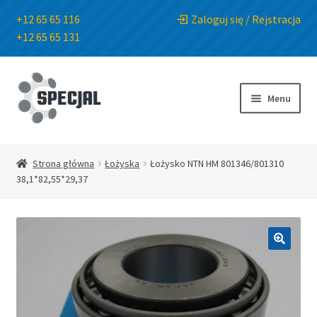
+12 65 65 116
Zaloguj się / Rejstracja
+12 65 65 131
Przejdź
Przejdź
do
do
Menu
nawigacji
treści
Strona główna
Strona główna
Łożyska
Łożysko NTN HM 801346/801310
38,1*82,55*29,37
Sklep
O Firmie
🔍
Blog
Kontakt