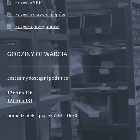
Łożyska SKF
Łożyska skrzyni biegów
Łożyska przegubowe
GODZINY OTWARCIA
Jesteśmy dostępni pod nr tel:
12 65 65 116
,
12 65 65 131
poniedziałek – piątek 7:30 – 16:30