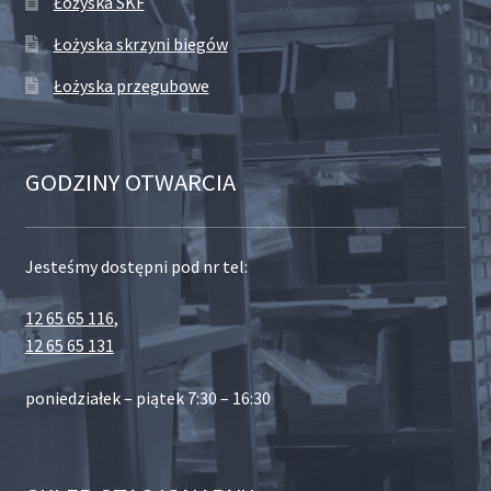
Łożyska SKF
Łożyska skrzyni biegów
Łożyska przegubowe
GODZINY OTWARCIA
Jesteśmy dostępni pod nr tel:
12 65 65 116
,
12 65 65 131
poniedziałek – piątek 7:30 – 16:30