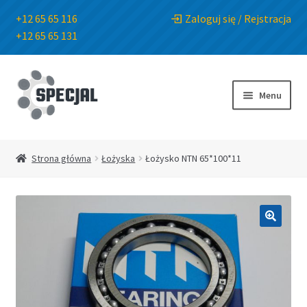
+12 65 65 116
Zaloguj się / Rejstracja
+12 65 65 131
Przejdź
Przejdź
do
do
Menu
nawigacji
treści
Strona główna
Strona główna
Łożyska
Łożysko NTN 65*100*11
Sklep
O Firmie
🔍
Blog
Kontakt