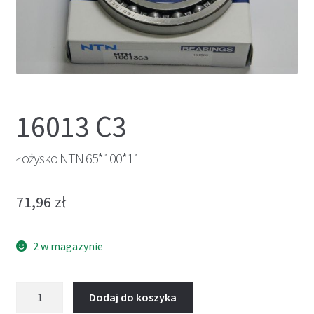
16013 C3
Łożysko NTN 65*100*11
71,96
zł
2 w magazynie
ilość
Dodaj do koszyka
Łożysko