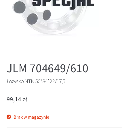
JLM 704649/610
Łożysko NTN 50*84*22/17,5
99,14
zł
Brak w magazynie