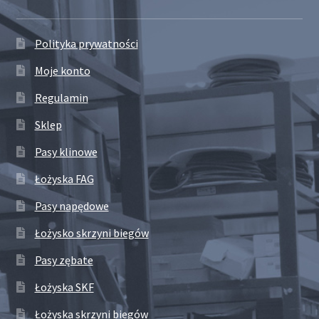
Polityka prywatności
Moje konto
Regulamin
Sklep
Pasy klinowe
Łożyska FAG
Pasy napędowe
Łożysko skrzyni biegów
Pasy zębate
Łożyska SKF
Łożyska skrzyni biegów