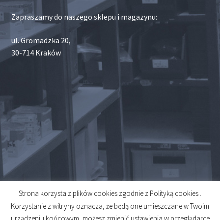
Zapraszamy do naszego sklepu i magazynu:
ul. Gromadzka 20,
30-714 Kraków
Strona korzysta z plików cookies zgodnie z Polityką cookies .
© 2026
Korzystanie z witryny oznacza, że będą one umieszczane w Twoim
Created by
Midero
urządzeniu końcowym, możesz zmienić ustawienia w przeglądarce