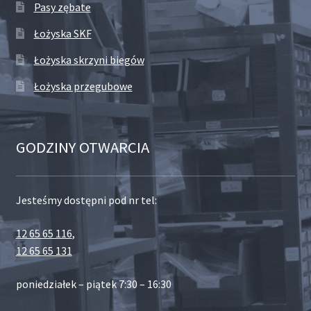
Pasy zębate
Łożyska SKF
Łożyska skrzyni biegów
Łożyska przegubowe
GODZINY OTWARCIA
Jesteśmy dostępni pod nr tel:
12 65 65 116
,
12 65 65 131
poniedziałek – piątek 7:30 – 16:30