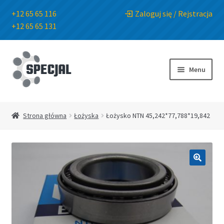
+12 65 65 116
Zaloguj się / Rejstracja
+12 65 65 131
Przejdź
Przejdź
do
do
Menu
nawigacji
treści
Strona główna
Strona główna
Łożyska
Łożysko NTN 45,242*77,788*19,842
Sklep
O Firmie
🔍
Blog
Kontakt