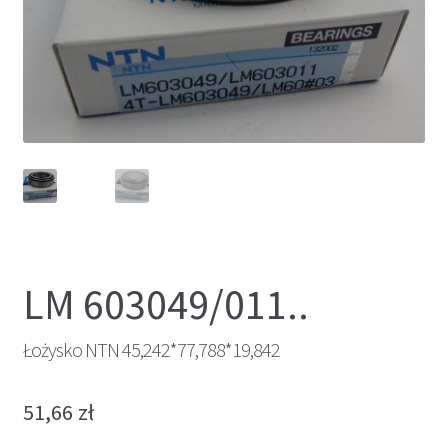
LM 603049/011..
Łożysko NTN 45,242*77,788*19,842
51,66
zł