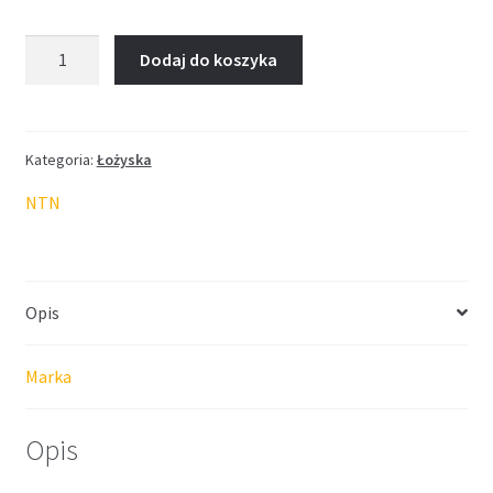
ilość
Dodaj do koszyka
Łożysko
NTN
44,45*82,931*26,988
Kategoria:
Łożyska
NTN
Opis
Marka
Opis