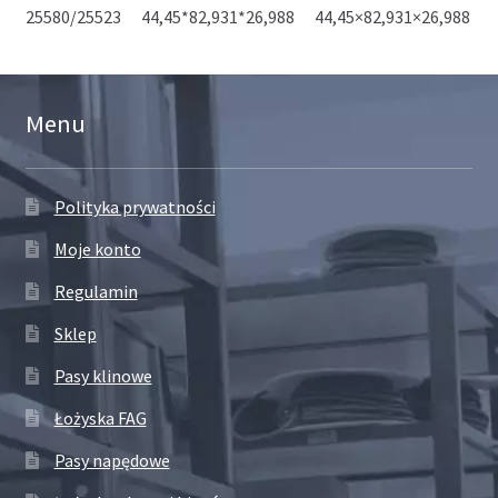
25580/25523 44,45*82,931*26,988 44,45×82,931×26,988
Menu
Polityka prywatności
Moje konto
Regulamin
Sklep
Pasy klinowe
Łożyska FAG
Pasy napędowe