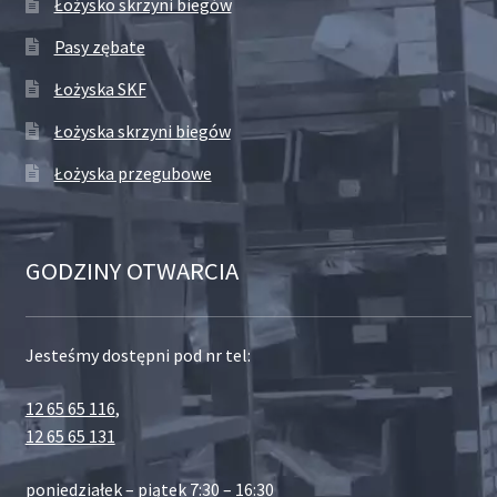
Łożysko skrzyni biegów
Pasy zębate
Łożyska SKF
Łożyska skrzyni biegów
Łożyska przegubowe
GODZINY OTWARCIA
Jesteśmy dostępni pod nr tel:
12 65 65 116
,
12 65 65 131
poniedziałek – piątek 7:30 – 16:30