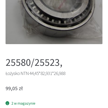
25580/25523,
Łożysko NTN 44,45*82,931*26,988
99,05
zł
2 w magazynie