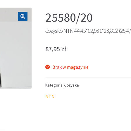
25580/20
🔍
Łożysko NTN 44,45*82,931*23,812 (25,4/
87,95
zł
Brak w magazynie
Kategoria:
Łożyska
NTN