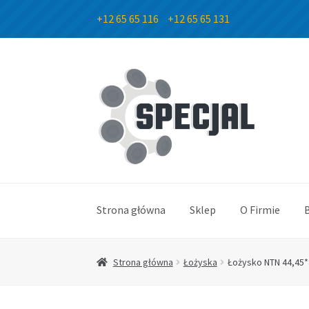
+12 65 65 116
+12 65 65 131
Przejdź
Przejdź
do
do
nawigacji
treści
Strona główna
Sklep
O Firmie
Strona główna
Łożyska
Łożysko NTN 44,45*