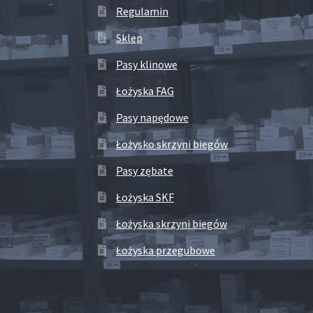
Regulamin
Sklep
Pasy klinowe
Łożyska FAG
Pasy napędowe
Łożysko skrzyni biegów
Pasy zębate
Łożyska SKF
Łożyska skrzyni biegów
Łożyska przegubowe