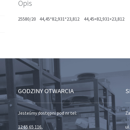
Opis
25580/20 44,45*82,931*23,812 44,45×82,931×23,812
GODZINY OTWARCIA
S
Jesteśmy dostępni pod nr tel:
Za
12 65 65 116
,
ul