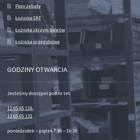
Pasy zębate
Łożyska SKF
Łożyska skrzyni biegów
Łożyska przegubowe
GODZINY OTWARCIA
Jesteśmy dostępni pod nr tel:
12 65 65 116
,
12 65 65 131
poniedziałek – piątek 7:30 – 16:30