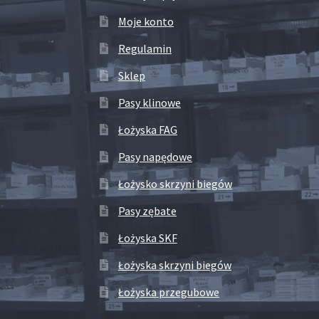
Moje konto
Regulamin
Sklep
Pasy klinowe
Łożyska FAG
Pasy napędowe
Łożysko skrzyni biegów
Pasy zębate
Łożyska SKF
Łożyska skrzyni biegów
Łożyska przegubowe