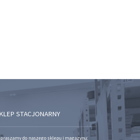
KLEP STACJONARNY
praszamy do naszego sklepu i magazynu: