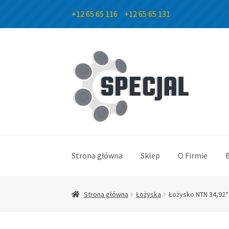
+12 65 65 116
+12 65 65 131
Przejdź
Przejdź
do
do
nawigacji
treści
Strona główna
Sklep
O Firmie
Strona główna
Łożyska
Łożysko NTN 34,92*