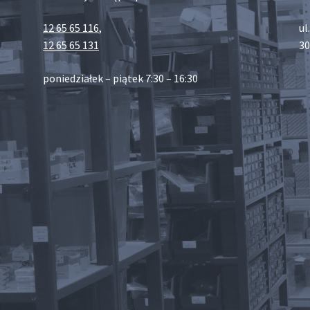
12 65 65 116
,
ul
12 65 65 131
30
poniedziałek – piątek 7:30 – 16:30