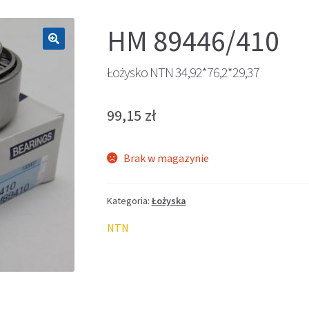
HM 89446/410
🔍
Łożysko NTN 34,92*76,2*29,37
99,15
zł
Brak w magazynie
Kategoria:
Łożyska
NTN