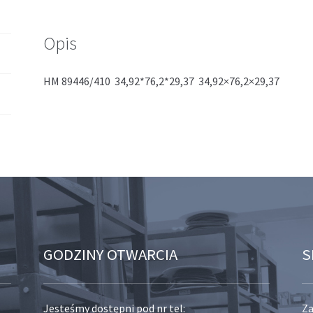
Opis
HM 89446/410 34,92*76,2*29,37 34,92×76,2×29,37
GODZINY OTWARCIA
S
Jesteśmy dostępni pod nr tel:
Za