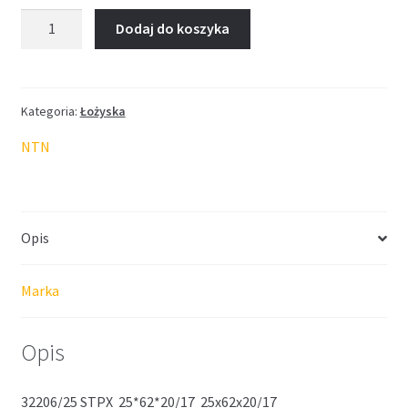
ilość
Dodaj do koszyka
Łożysko
NTN
25*62*20/17
Kategoria:
Łożyska
NTN
Opis
Marka
Opis
32206/25 STPX 25*62*20/17 25x62x20/17