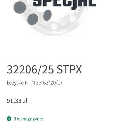
32206/25 STPX
Łożysko NTN 25*62*20/17
91,33
zł
3 w magazynie