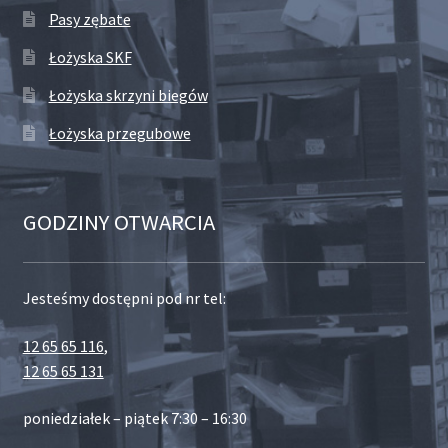
Pasy zębate
Łożyska SKF
Łożyska skrzyni biegów
Łożyska przegubowe
GODZINY OTWARCIA
Jesteśmy dostępni pod nr tel:
12 65 65 116
,
12 65 65 131
poniedziałek – piątek 7:30 – 16:30