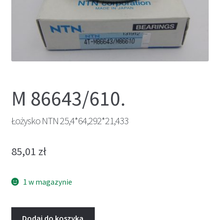
M 86643/610.
Łożysko NTN 25,4*64,292*21,433
85,01
zł
1 w magazynie
Dodaj do koszyka