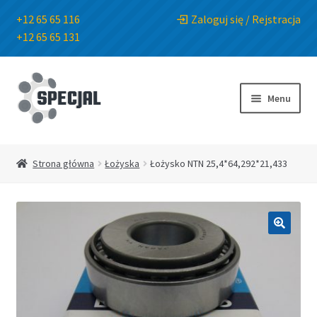
+12 65 65 116
Zaloguj się / Rejstracja
+12 65 65 131
Przejdź
Przejdź
do
do
Menu
nawigacji
treści
Strona główna
Strona główna
Łożyska
Łożysko NTN 25,4*64,292*21,433
Sklep
O Firmie
🔍
Blog
Kontakt