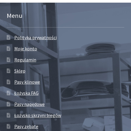
Menu
Polityka prywatności
Moje konto
Regulamin
Sklep
Pasy klinowe
Łożyska FAG
Pasy napędowe
Łożysko skrzyni biegów
Pasy zębate