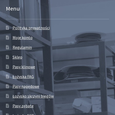
Menu
Polityka prywatności
Moje konto
Regulamin
Sklep
Pasy klinowe
Łożyska FAG
Pasy napędowe
Łożysko skrzyni biegów
Pasy zębate