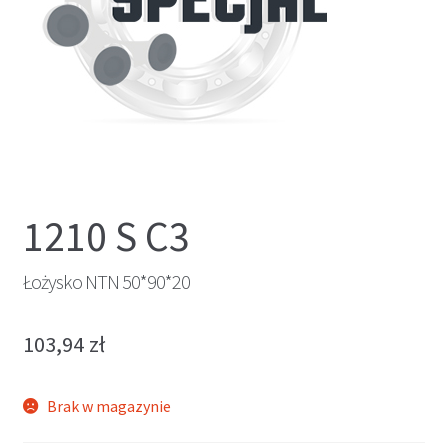
1210 S C3
Łożysko NTN 50*90*20
103,94
zł
Brak w magazynie