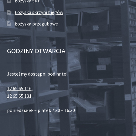
Łożyska SKF
Łożyska skrzyni biegów
Łożyska przegubowe
GODZINY OTWARCIA
Jesteśmy dostępni pod nr tel:
12 65 65 116
,
12 65 65 131
poniedziałek – piątek 7:30 – 16:30