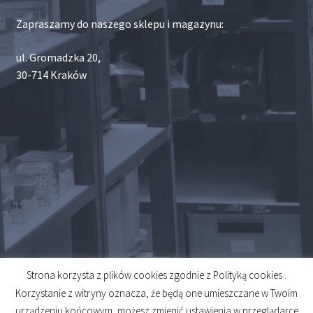
Zapraszamy do naszego sklepu i magazynu:
ul. Gromadzka 20,
30-714 Kraków
Strona korzysta z plików cookies zgodnie z Polityką cookies .
© 2026
Korzystanie z witryny oznacza, że będą one umieszczane w Twoim
Created by
Midero
urządzeniu końcowym, możesz zmienić ustawienia w przeglądarce