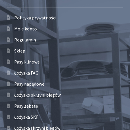
Polityka prywatności
Moje konto
Regulamin
Sklep
Pasy klinowe
Łożyska FAG
Pasy napędowe
Łożysko skrzyni biegów
Pasy zębate
Łożyska SKF
Łożyska skrzyni biegów