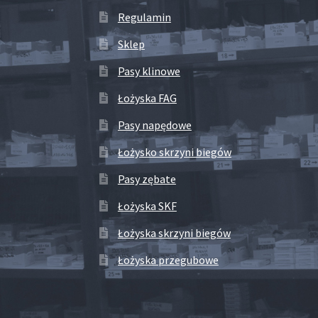
Regulamin
Sklep
Pasy klinowe
Łożyska FAG
Pasy napędowe
Łożysko skrzyni biegów
Pasy zębate
Łożyska SKF
Łożyska skrzyni biegów
Łożyska przegubowe