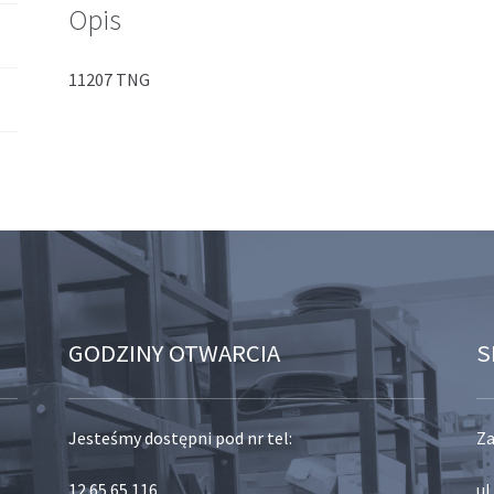
Opis
11207 TNG
GODZINY OTWARCIA
S
Jesteśmy dostępni pod nr tel:
Za
12 65 65 116
,
ul