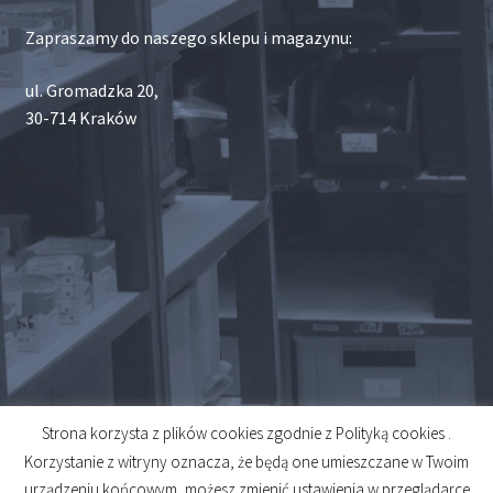
Zapraszamy do naszego sklepu i magazynu:
ul. Gromadzka 20,
30-714 Kraków
Strona korzysta z plików cookies zgodnie z Polityką cookies .
© 2026
Korzystanie z witryny oznacza, że będą one umieszczane w Twoim
Created by
Midero
urządzeniu końcowym, możesz zmienić ustawienia w przeglądarce