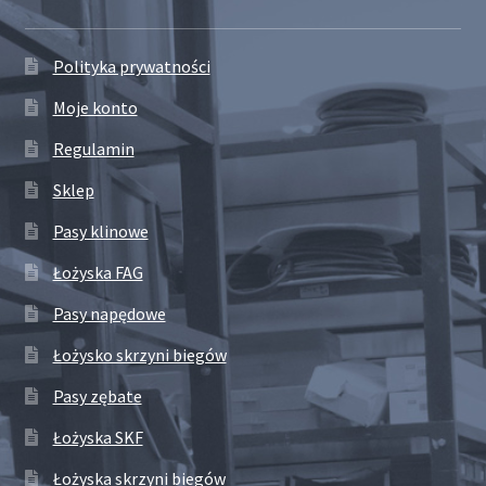
Polityka prywatności
Moje konto
Regulamin
Sklep
Pasy klinowe
Łożyska FAG
Pasy napędowe
Łożysko skrzyni biegów
Pasy zębate
Łożyska SKF
Łożyska skrzyni biegów