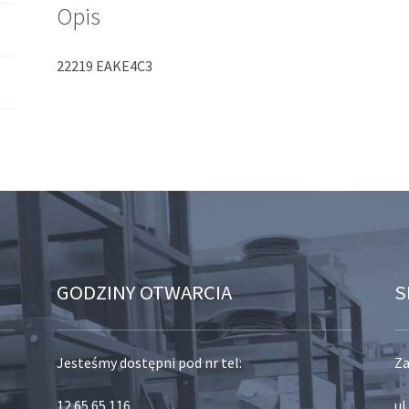
Opis
22219 EAKE4C3
GODZINY OTWARCIA
S
Jesteśmy dostępni pod nr tel:
Za
12 65 65 116
,
ul