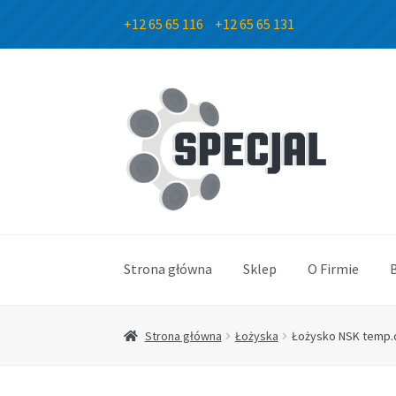
+12 65 65 116
+12 65 65 131
Przejdź
Przejdź
do
do
nawigacji
treści
Strona główna
Sklep
O Firmie
Strona główna
Łożyska
Łożysko NSK temp.