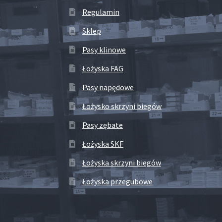
Regulamin
Sklep
Pasy klinowe
Łożyska FAG
Pasy napędowe
Łożysko skrzyni biegów
Pasy zębate
Łożyska SKF
Łożyska skrzyni biegów
Łożyska przegubowe