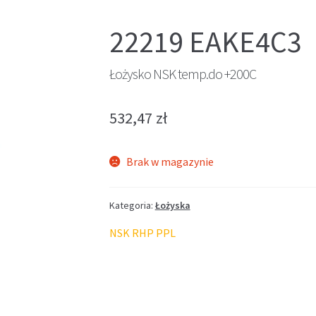
22219 EAKE4C3
Łożysko NSK temp.do +200C
532,47
zł
Brak w magazynie
Kategoria:
Łożyska
NSK RHP PPL