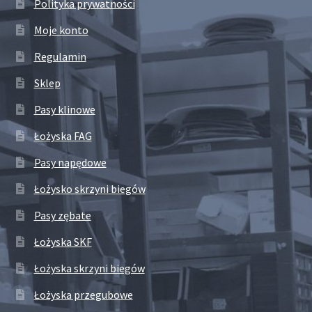
Polityka prywatności
Moje konto
Regulamin
Sklep
Pasy klinowe
Łożyska FAG
Pasy napędowe
Łożysko skrzyni biegów
Pasy zębate
Łożyska SKF
Łożyska skrzyni biegów
Łożyska przegubowe