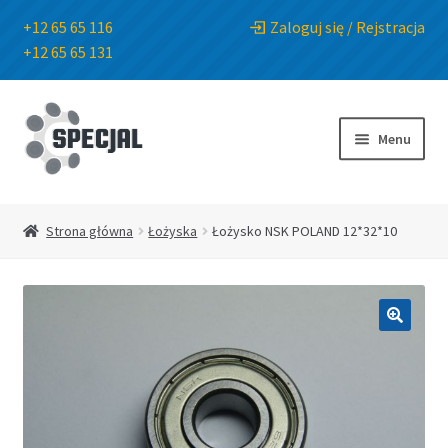
+12 65 65 116
Zaloguj się / Rejstracja
+12 65 65 131
Przejdź
Przejdź
do
do
Menu
nawigacji
treści
Strona główna
Strona główna
Łożyska
Łożysko NSK POLAND 12*32*10
Sklep
O Firmie
🔍
Blog
Kontakt