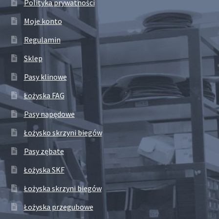
Polityka prywatności
Moje konto
Regulamin
Sklep
Pasy klinowe
Łożyska FAG
Pasy napędowe
Łożysko skrzyni biegów
Pasy zębate
Łożyska SKF
Łożyska skrzyni biegów
Łożyska przegubowe