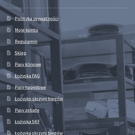
Polityka prywatności
Moje konto
Regulamin
Sklep
Pasy klinowe
Łożyska FAG
Pasy napędowe
Łożysko skrzyni biegów
Pasy zębate
Łożyska SKF
Łożyska skrzyni biegów