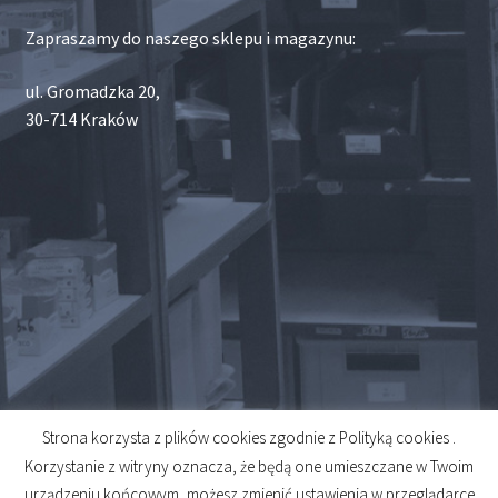
Zapraszamy do naszego sklepu i magazynu:
ul. Gromadzka 20,
30-714 Kraków
Strona korzysta z plików cookies zgodnie z Polityką cookies .
© 2026
Korzystanie z witryny oznacza, że będą one umieszczane w Twoim
Created by
Midero
urządzeniu końcowym, możesz zmienić ustawienia w przeglądarce