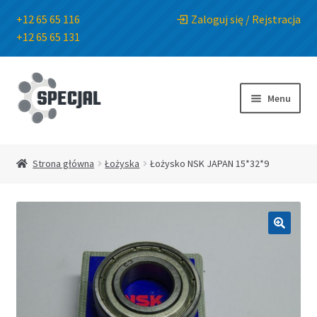
+12 65 65 116
Zaloguj się / Rejstracja
+12 65 65 131
Przejdź
Przejdź
do
do
Menu
nawigacji
treści
Strona główna
Strona główna
Łożyska
Łożysko NSK JAPAN 15*32*9
Sklep
O Firmie
🔍
Blog
Kontakt