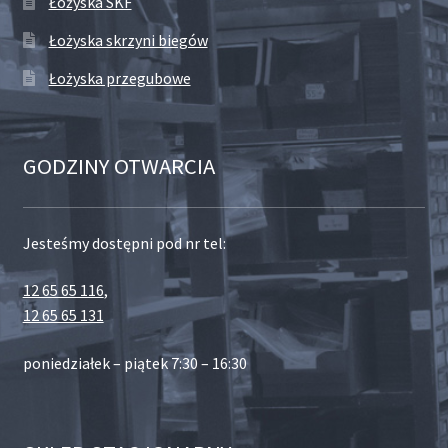
Łożyska SKF
Łożyska skrzyni biegów
Łożyska przegubowe
GODZINY OTWARCIA
Jesteśmy dostępni pod nr tel:
12 65 65 116
,
12 65 65 131
poniedziałek – piątek 7:30 – 16:30