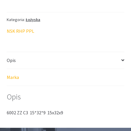
NSK
JAPAN
15*32*9
Kategoria:
Łożyska
NSK RHP PPL
Opis
Marka
Opis
6002 ZZ C3 15*32*9 15x32x9