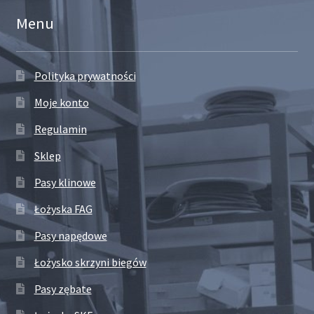
Menu
Polityka prywatności
Moje konto
Regulamin
Sklep
Pasy klinowe
Łożyska FAG
Pasy napędowe
Łożysko skrzyni biegów
Pasy zębate