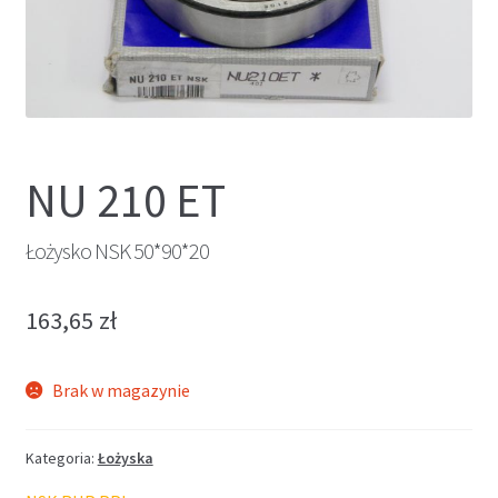
NU 210 ET
Łożysko NSK 50*90*20
163,65
zł
Brak w magazynie
Kategoria:
Łożyska