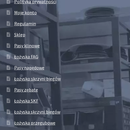
Polityka prywatności
Moje konto
Regulamin
Sklep
Pasy klinowe
Łożyska FAG
Pasy napędowe
Łożysko skrzyni biegów
Pasy zębate
Łożyska SKF
Łożyska skrzyni biegów
Łożyska przegubowe