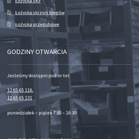
Łożyska SKF
Łożyska skrzyni biegów
Łożyska przegubowe
GODZINY OTWARCIA
Jesteśmy dostępni pod nr tel:
12 65 65 116
,
12 65 65 131
poniedziałek – piątek 7:30 – 16:30